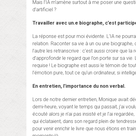
Mais l’IA m’amène surtout à me poser une question
d’artificiel ?
Travailler avec un.e biographe, c’est participe
La réponse est pour moi évidente. L’IA ne pourra
relation. Raconter sa vie à un ou une biographe,
l’autre les retranscrive : c’est aussi croire que l
d’approfondir le regard que l’on porte sur sa vie. 
requise ! Le biographe est aussi le témoin de tout
l’émotion pure, tout ce qu’un ordinateur, si intelli
En entretien, l’importance du non verbal.
Lors de notre dernier entretien, Monique avait d
demi-heure, voyant le temps qui passait, j’ai voulu
écouté alors je n’ai pas insisté et je l’ai regardée
qui éclataient, dans son regard plein de tendress
pour venir enrichir le livre que nous étions en tr
moments-là.