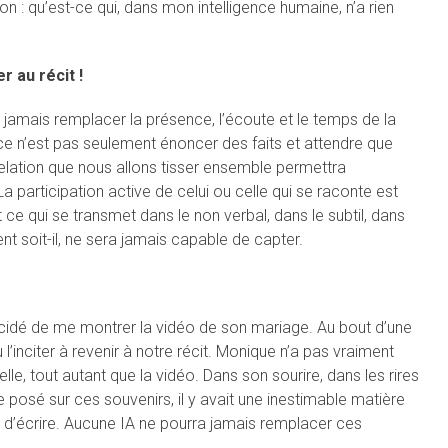
 : qu’est-ce qui, dans mon intelligence humaine, n’a rien
r au récit !
 jamais remplacer la présence, l’écoute et le temps de la
 ce n’est pas seulement énoncer des faits et attendre que
a relation que nous allons tisser ensemble permettra
La participation active de celui ou celle qui se raconte est
 ce qui se transmet dans le non verbal, dans le subtil, dans
gent soit-il, ne sera jamais capable de capter.
écidé de me montrer la vidéo de son mariage. Au bout d’une
 l’inciter à revenir à notre récit. Monique n’a pas vraiment
, elle, tout autant que la vidéo. Dans son sourire, dans les rires
e posé sur ces souvenirs, il y avait une inestimable matière
ain d’écrire. Aucune IA ne pourra jamais remplacer ces