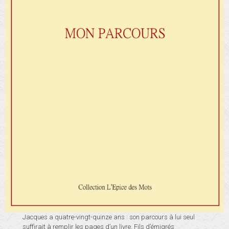
Jacques a quatre-vingt-quinze ans : son parcours à lui seul
suffirait à remplir les pages d’un livre. Fils d’émigrés